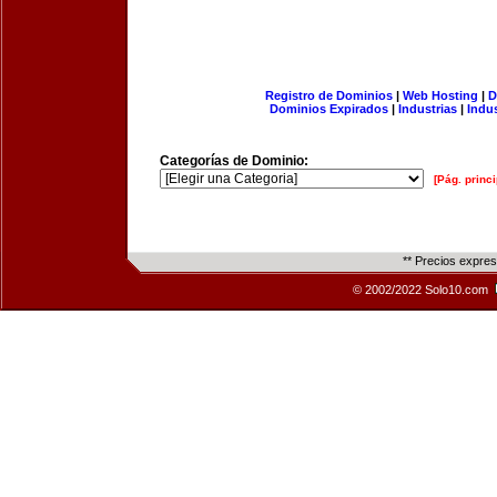
Registro de Dominios
|
Web Hosting
|
D
Dominios Expirados
|
Industrias
|
Indu
Categorías de Dominio:
[Pág. princi
** Precios expre
© 2002/2022 Solo10.com