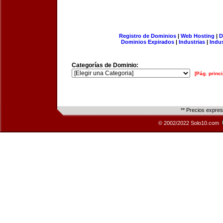
Registro de Dominios
|
Web Hosting
|
D
Dominios Expirados
|
Industrias
|
Indu
Categorías de Dominio:
[Pág. princi
** Precios expre
© 2002/2022 Solo10.com