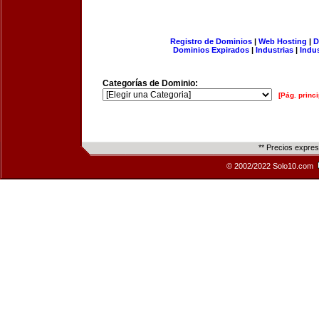
Registro de Dominios
|
Web Hosting
|
D
Dominios Expirados
|
Industrias
|
Indu
Categorías de Dominio:
[Pág. princi
** Precios expre
© 2002/2022 Solo10.com