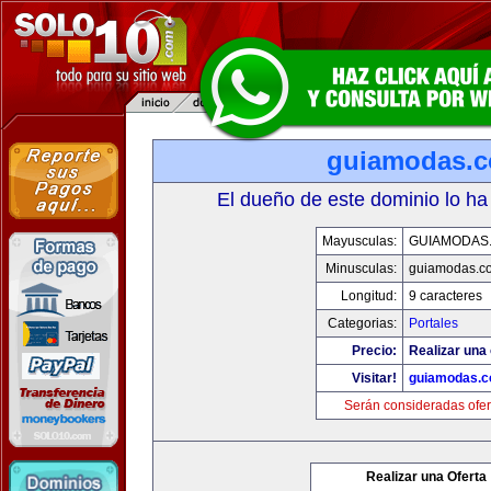
guiamodas.
El dueño de este dominio lo ha
Mayusculas:
GUIAMODAS
Minusculas:
guiamodas.c
Longitud:
9 caracteres
Categorias:
Portales
Precio:
Realizar una 
Visitar!
guiamodas.
Serán consideradas ofer
Realizar una Oferta