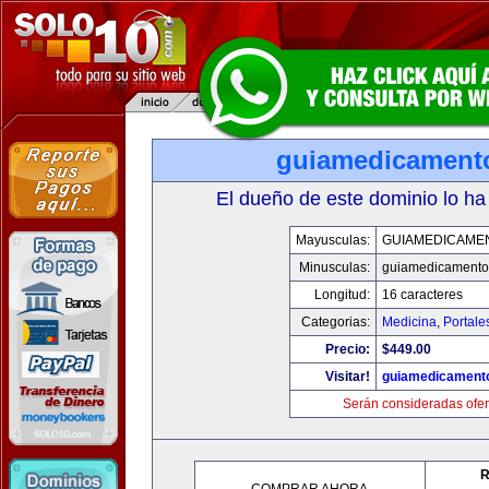
guiamedicament
El dueño de este dominio lo ha
Mayusculas:
GUIAMEDICAME
Minusculas:
guiamedicamento
Longitud:
16 caracteres
Categorias:
Medicina
,
Portale
Precio:
$449.00
Visitar!
guiamedicament
Serán consideradas ofer
R