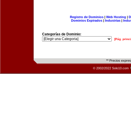
Registro de Dominios
|
Web Hosting
|
D
Dominios Expirados
|
Industrias
|
Indu
Categorías de Dominio:
[Pág. princi
** Precios expre
© 2002/2022 Solo10.com