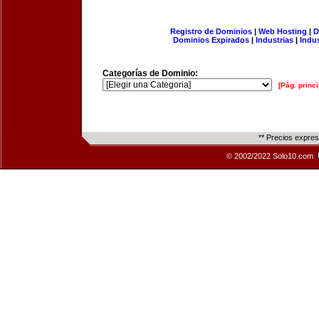
Registro de Dominios
|
Web Hosting
|
D
Dominios Expirados
|
Industrias
|
Indu
Categorías de Dominio:
[Pág. princi
** Precios expre
© 2002/2022 Solo10.com