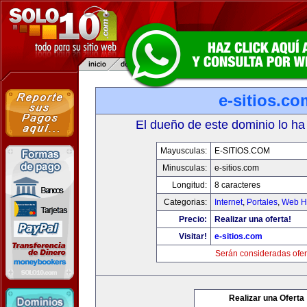
e-sitios.co
El dueño de este dominio lo ha
Mayusculas:
E-SITIOS.COM
Minusculas:
e-sitios.com
Longitud:
8 caracteres
Categorias:
Internet
,
Portales
,
Web Ho
Precio:
Realizar una oferta!
Visitar!
e-sitios.com
Serán consideradas ofer
Realizar una Oferta