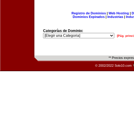
Registro de Dominios
|
Web Hosting
|
D
Dominios Expirados
|
Industrias
|
Indu
Categorías de Dominio:
[Pág. princi
** Precios expre
© 2002/2022 Solo10.com