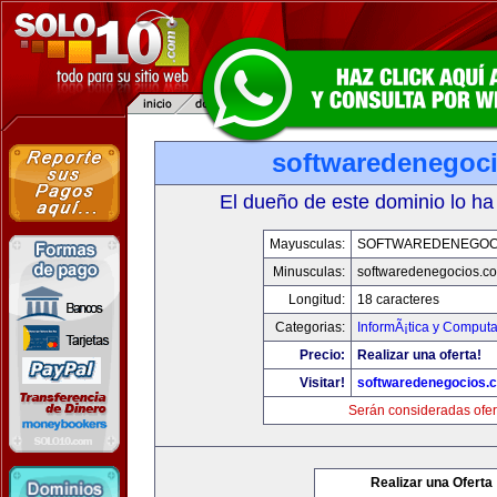
softwaredenegoc
El dueño de este dominio lo ha
Mayusculas:
SOFTWAREDENEGOC
Minusculas:
softwaredenegocios.c
Longitud:
18 caracteres
Categorias:
InformÃ¡tica y Comput
Precio:
Realizar una oferta!
Visitar!
softwaredenegocios.
Serán consideradas ofer
Realizar una Oferta