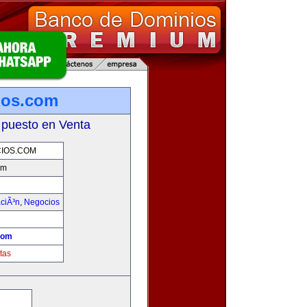
ios.com
 puesto en Venta
IOS.COM
om
aciÃ³n
,
Negocios
com
tas