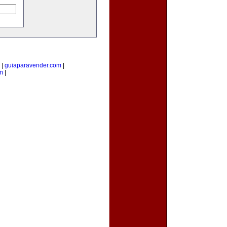
|
guiaparavender.com
|
m
|