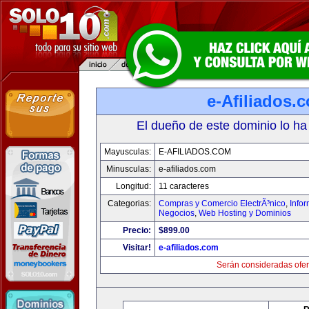
e-Afiliados.
El dueño de este dominio lo ha
Mayusculas:
E-AFILIADOS.COM
Minusculas:
e-afiliados.com
Longitud:
11 caracteres
Categorias:
Compras y Comercio ElectrÃ³nico
,
Info
Negocios
,
Web Hosting y Dominios
Precio:
$899.00
Visitar!
e-afiliados.com
Serán consideradas ofer