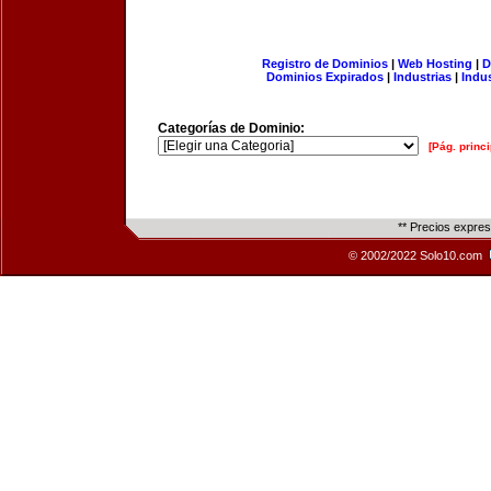
Registro de Dominios
|
Web Hosting
|
D
Dominios Expirados
|
Industrias
|
Indu
Categorías de Dominio:
[Pág. princi
** Precios expre
© 2002/2022 Solo10.com