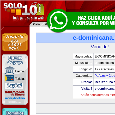
e-dominicana
Vendido!
Mayusculas:
E-DOMINICA
Minusculas:
e-dominicana
Longitud:
12 caracteres
Categorias:
PaÃ­ses y Ciu
Precio:
Realizar una o
Visitar!
e-dominicana
Serán consideradas ofer