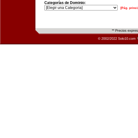
Categorías de Dominio:
[Pág. princi
** Precios expre
© 2002/2022 Solo10.com