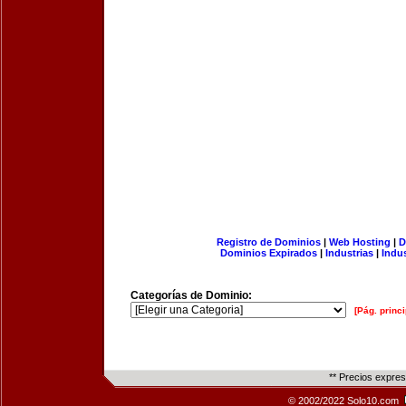
Registro de Dominios
|
Web Hosting
|
D
Dominios Expirados
|
Industrias
|
Indu
Categorías de Dominio:
[Pág. princi
** Precios expre
© 2002/2022 Solo10.com