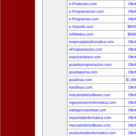
e-Productos.com
Ofer
e-Programacion.com
Ofer
e-Programas.com
Ofer
e-Soporte.com
$800
eAfiliados.com
$899
empresadeinformatica.com
Ofer
eProgramacion.com
Ofer
expohardware.com
Ofer
guiadeprogramacion.com
Ofer
guiaitapema.com
Ofer
guialinux.com
$1,80
hardlinux.com
Ofer
industriadelsoftware.com
Ofer
ingenieriaeninformatica.com
Ofer
inteligenciavirtual.com
Ofer
mayoristainformatica.com
Ofer
mercadodelsoftware.com
Ofer
productosdeinformatica.com
Ofer