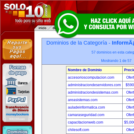
Dominios de la Categoría -
InformÃ¡
57 dominios en esta categ
Mostrando 1 de 57
Nombre de Dominio
Preci
accesorioscomputacion.com
Ofer
administraciondeservidores.com
$590
administraciondesistemas.com
Ofer
areasistemas.com
Ofer
auladeinformatica.com
Ofer
camaraseguridad.com
Ofer
capacitacionweb.com
$5,00
chilesoft.com
Ofer