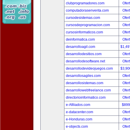
clubprogramadores.com
Ofer
computadorasenventa.com
Ofer
cursodesistemas.com
Ofer
cursosdeprogramacion.com
Ofer
cursosinformaticos.com
Ofer
deinformatica.com
Ofer
desarrolloagil.com
$1,49
desarrollodesitios.com
Ofer
desarrollodesoftware.net
Ofer
desarrollodevideojuegos.com
$3,90
desarrollosagiles.com
Ofer
desarrollosistemas.com
Ofer
desarrollowebfreelance.com
Ofer
directorioinformatico.com
Ofer
e-Afiliados.com
$899
e-datacenter.com
Ofer
e-Honduras.com
Ofer
e-objects.com
Ofer