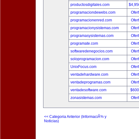
productosdigitales.com
$4,95
programaciondewebs.com
Ofer
programacionenred.com
Ofer
programacionysistemas.com
Ofer
programasysistemas.com
Ofer
programate.com
Ofer
softwaredenegocios.com
Ofer
soloprogramacion.com
Ofer
UnixFocus.com
Ofer
ventadehardware.com
Ofer
ventadeprogramas.com
Ofer
ventadesoftware.com
$600
zonasistemas.com
Ofer
<< Categoria Anterior (InformaciÃ³n y
Noticias)