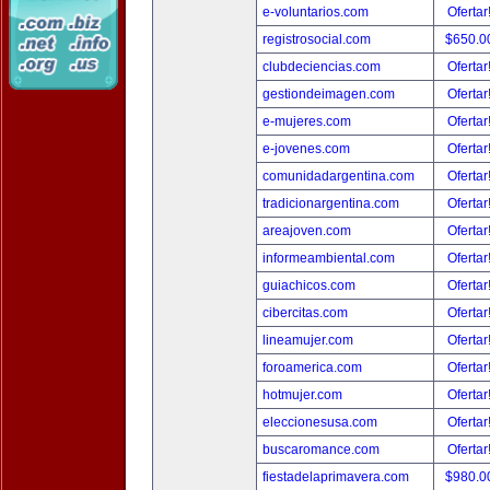
e-voluntarios.com
Ofertar
registrosocial.com
$650.0
clubdeciencias.com
Ofertar
gestiondeimagen.com
Ofertar
e-mujeres.com
Ofertar
e-jovenes.com
Ofertar
comunidadargentina.com
Ofertar
tradicionargentina.com
Ofertar
areajoven.com
Ofertar
informeambiental.com
Ofertar
guiachicos.com
Ofertar
cibercitas.com
Ofertar
lineamujer.com
Ofertar
foroamerica.com
Ofertar
hotmujer.com
Ofertar
eleccionesusa.com
Ofertar
buscaromance.com
Ofertar
fiestadelaprimavera.com
$980.0