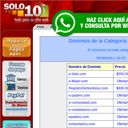
Dominios de la Categoría
42 dominios en esta categ
Mostrando 1 de 42
Nombre de Dominio
Precio
e-Voto.com
$550.0
e-Mujer.com
Ofertar
RegistroDeNombres.com
$600.0
e-padres.com
Ofertar
e-comunidad.com
Ofertar
e-ciudadanos.com
Ofertar
epadres.com
Ofertar
evoluntarios.com
Ofertar