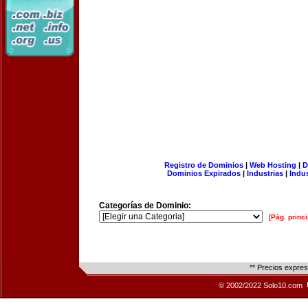
Registro de Dominios
|
Web Hosting
|
D
Dominios Expirados
|
Industrias
|
Indu
Categorías de Dominio:
[Pág. princi
** Precios expre
© 2002/2022 Solo10.com