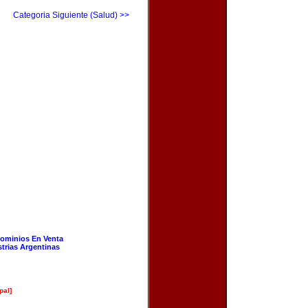
Categoria Siguiente (Salud) >>
ominios En Venta
strias Argentinas
pal]