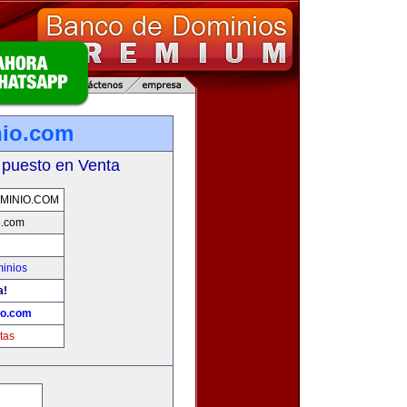
nio.com
 puesto en Venta
MINIO.COM
o.com
inios
a!
io.com
tas