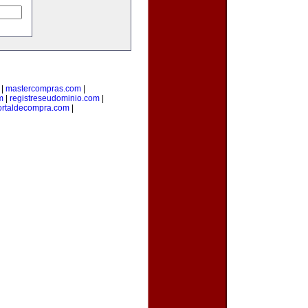
|
mastercompras.com
|
m
|
registreseudominio.com
|
ortaldecompra.com
|